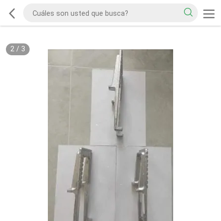
2
/
3