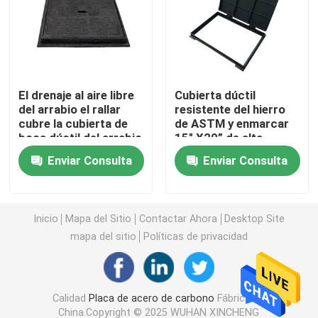
hoja acanalada del soldado enrollado en el ejército
Reborde de la tubería de acero
El drenaje al aire libre
Cubierta dúctil
del arrabio el rallar
resistente del hierro
cubre la cubierta de
de ASTM y enmarcar
Tubo sin soldadura galvanizado
boca dúctil del arrabio
15" X20” de alta
resistencia
Enviar Consulta
Enviar Consulta
Colocación de la tubería de acero
Perno y nueces
Inicio
Mapa del Sitio
Contactar Ahora
Desktop Site
mapa del sitio
Políticas de privacidad
Alambre del hierro del soldado enrollado en el ejército
Calidad
Placa de acero de carbono
Fábrica De
malla de alambre soldada con autógena
China.Copyright © 2025 WUHAN XINCHENG