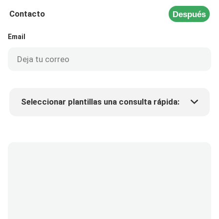
Contacto
Después
Email
Seleccionar plantillas una consulta rápida:
Precio del producto
Min.order quantity
Solicitar muestras
Más detalles