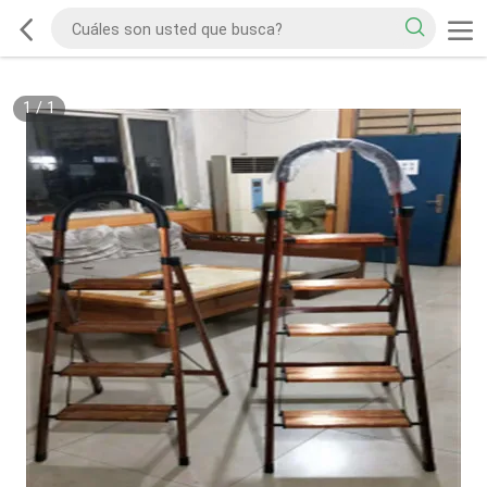
1
/
1