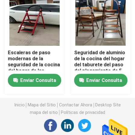
hoja acanalada del soldado enrollado en el ejército
Reborde de la tubería de acero
Escaleras de paso
Seguridad de aluminio
Tubo sin soldadura galvanizado
modernas de la
de la cocina del hogar
seguridad de la cocina
del taburete del paso
del hogar de las
del plegamiento de 5
Colocación de la tubería de acero
escaleras de paso del
pasos cinco escaleras
Enviar Consulta
Enviar Consulta
plegamiento 4
de paso
Perno y nueces
Inicio
Mapa del Sitio
Contactar Ahora
Desktop Site
Alambre del hierro del soldado enrollado en el ejército
mapa del sitio
Políticas de privacidad
malla de alambre soldada con autógena