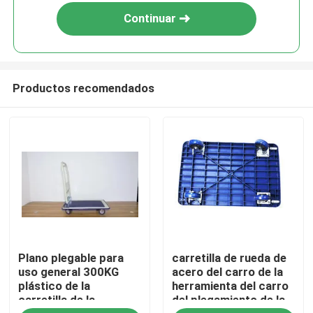
Continuar
Productos recomendados
Hogar
Plano plegable para
carretilla de rueda de
Productos
uso general 300KG
acero del carro de la
plástico de la
herramienta del carro
carretilla de la
del plegamiento de la
Sobre nosotros